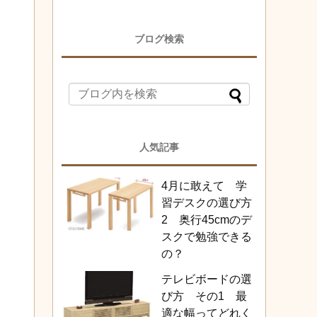
ブログ検索
人気記事
4月に敢えて 学
習デスクの選び方
2 奥行45cmのデ
スクで勉強できる
の？
テレビボードの選
び方 その1 最
適な幅ってどれく