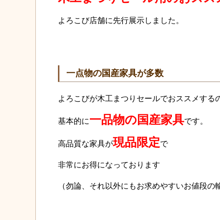
よろこび店舗に先行展示しました。
一点物の国産家具が多数
よろこびが木工まつりセールでおススメする
一品物の国産家具
基本的に
です。
現品限定
高品質な家具が
で
非常にお得になっております
（勿論、それ以外にもお求めやすいお値段の