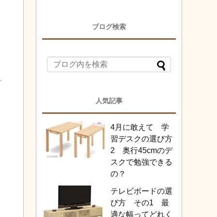
ブログ検索
人気記事
4月に敢えて 学
習デスクの選び方
2 奥行45cmのデ
スクで勉強できる
の？
テレビボードの選
び方 その1 最
適な幅ってどれく