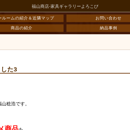
福山商店-家具ギャラリーよろこび
ールームの紹介＆近隣マップ
お問い合わせ
商品の紹介
納品事例
した3
福山稔浩です。
メ商品
を