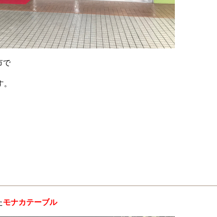
市で
す。
た
モナカテーブル