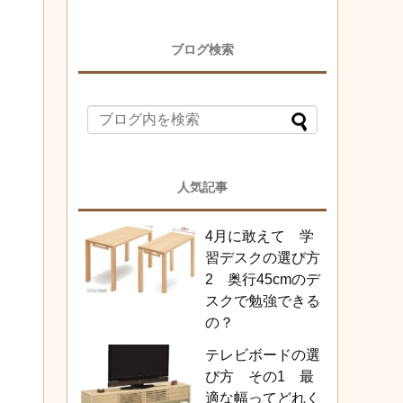
ブログ検索
人気記事
4月に敢えて 学
習デスクの選び方
2 奥行45cmのデ
スクで勉強できる
の？
テレビボードの選
び方 その1 最
適な幅ってどれく