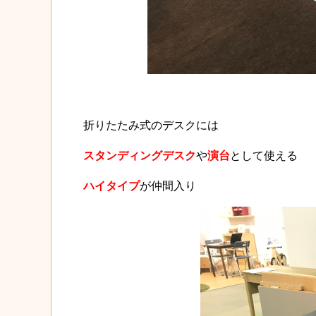
折りたたみ式のデスクには
スタンディングデスク
や
演台
として使える
ハイタイプ
が仲間入り